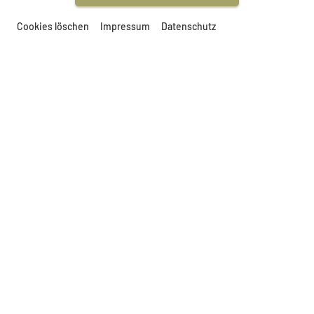
Cookies löschen
Impressum
Datenschutz
Ausverkauft
WARTELISTE
© MAMUZ
KURS: SCHWERT AUS BRONZE
23. August 2026, 10:00-18:00 Uhr
Kursziel:
Schwert aus Bronze gießen
Kursinhalt: