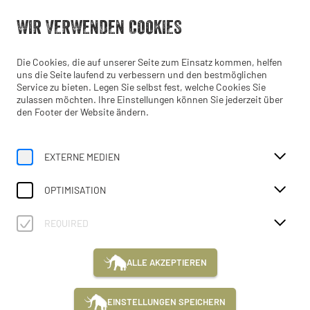
Geöffnet ab 10:00 Uhr
WIR VERWENDEN COOKIES
DE
Die Cookies, die auf unserer Seite zum Einsatz kommen, helfen
uns die Seite laufend zu verbessern und den bestmöglichen
Service zu bieten. Legen Sie selbst fest, welche Cookies Sie
zulassen möchten. Ihre Einstellungen können Sie jederzeit über
den Footer der Website ändern.
Home
Veranstaltungen
Kurs: Schwert aus Bronze
EXTERNE MEDIEN
OPTIMISATION
REQUIRED
So, 23. August
ALLE AKZEPTIEREN
10:00 Uhr
KURS: SCHWERT AUS BRONZE
EINSTELLUNGEN SPEICHERN