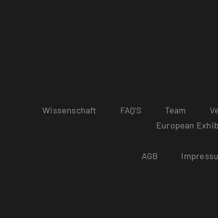
Wissenschaft
FAQ'S
Team
V
European Exhib
AGB
Impress