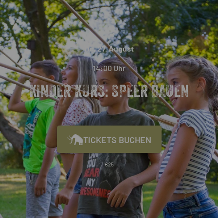
Do, 27. August
14:00 Uhr
KINDER KURS: SPEER BAUEN
TICKETS BUCHEN
€
25