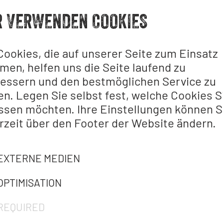
über die Jagd und fertigen einen eigenen Speer au
R VERWENDEN COOKIES
Cookies, die auf unserer Seite zum Einsatz
iert
en, helfen uns die Seite laufend zu
essern und den bestmöglichen Service zu
en. Legen Sie selbst fest, welche Cookies S
ssen möchten. Ihre Einstellungen können S
 Ausdauer mitbringen, da sie handwerklich aktiv s
rzeit über den Footer der Website ändern.
chuhe und Schutzbrille bitte mitbringen. Kleidung
 besondere Bedürfnisse hat. Bitte beachten Sie, be
 im archäologischen Freigelände des MAMUZ Schlos
EXTERNE MEDIEN
OPTIMISATION
REQUIRED