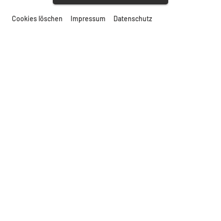
Cookies löschen
Impressum
Datenschutz
Ihre Telefonnummer
Ihre E-Mail-Adresse
Datum und Uhrzeit des Besuchs