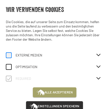
Geöffnet bis 17:00 Uhr
WIR VERWENDEN COOKIES
DE
Die Cookies, die auf unserer Seite zum Einsatz kommen, helfen
uns die Seite laufend zu verbessern und den bestmöglichen
Service zu bieten. Legen Sie selbst fest, welche Cookies Sie
zulassen möchten. Ihre Einstellungen können Sie jederzeit über
den Footer der Website ändern.
(optional)
ANFRAGE FÜR
EXTERNE MEDIEN
KINDERGEBURTSTAG
OPTIMISATION
REQUIRED
Ihr Name
ALLE AKZEPTIEREN
EINSTELLUNGEN SPEICHERN