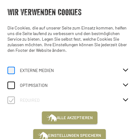
Geschlossen
WIR VERWENDEN COOKIES
DE
Die Cookies, die auf unserer Seite zum Einsatz kommen, helfen
uns die Seite laufend zu verbessern und den bestmöglichen
Service zu bieten. Legen Sie selbst fest, welche Cookies Sie
zulassen möchten. Ihre Einstellungen können Sie jederzeit über
den Footer der Website ändern.
Home
Veranstaltungen
Kinder Kurs: Lederbeutel herstellen
EXTERNE MEDIEN
OPTIMISATION
REQUIRED
Do, 20. August
ALLE AKZEPTIEREN
14:00 Uhr
KINDER KURS: LEDERBEUTEL
EINSTELLUNGEN SPEICHERN