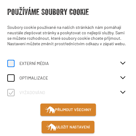
Otevřít od 10:00
POUŽÍVÁME SOUBORY COOKIE
CS
Soubory cookie používané na našich stránkách nám pomáhají
neustále zlepšovat stránky a poskytovat co nejlepší služby. Sami
se můžete rozhodnout, které soubory cookie chcete přijmout.
Nastavení můžete změnit prostřednictvím odkazu v zápatí webu.
EXTERNÍ MÉDIA
Home
Výstavy v MAMUZ
Museum Mistelbach
Tajemný svět IBERERŮ
OPTIMALIZACE
VYŽADOVÁNO
PŘIJMOUT VŠECHNY
ULOŽIT NASTAVENÍ