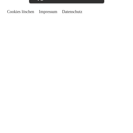
Cookies löschen
Impressum
Datenschutz
© Atelier Olschinsky
MAMUZ SCHLOSS ASPARN/ZAYA & MAMUZ MUSEUM
MISTELBACH
HIER WIRD GESCHICHTE ZU
EINEM ABENTEUER!